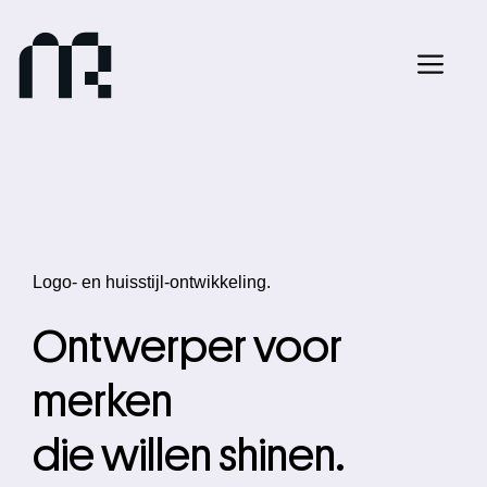
Ga
naar
de
Me
inhoud
Logo- en huisstijl-ontwikkeling.
Ontwerper voor
merken
die willen shinen.